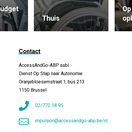
budget
Op
Thuis
op
Contact
AccessAndGo-ABP asbl
Dienst Op Stap naar Autonomie
Oranjebloesemstraat 1, bus 213
1150 Brussel
02/772 18 95
impulsion@accessandgo-abp.be/nl