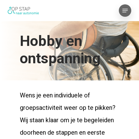
Skip
Menu
to
main
content
Hobby en
ontspanning
Wens je een individuele of
groepsactiviteit weer op te pikken?
Wij staan klaar om je te begeleiden
doorheen de stappen en eerste